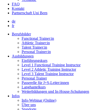
FAQ
Kontakt
Partnerschaft Uni Bern
de
fr
Berufsbilder
Functional Trainer:in
Athletic Trainer:in
Talent Trainer:in
Personal Trainer:in
Ausbildungen
Einführungskurs
Level 1 Functional Training Instructor
Level 2 Athletic Training Instructor
Level 3 Talent Training Instructor
Personal Trainer
Passerelle für J+S-Leiter:innen
Langhantelkurs
Weiterbildungen und In-House-Schulungen
Infos
Info-Webinar (Online)
Über uns
Standorte